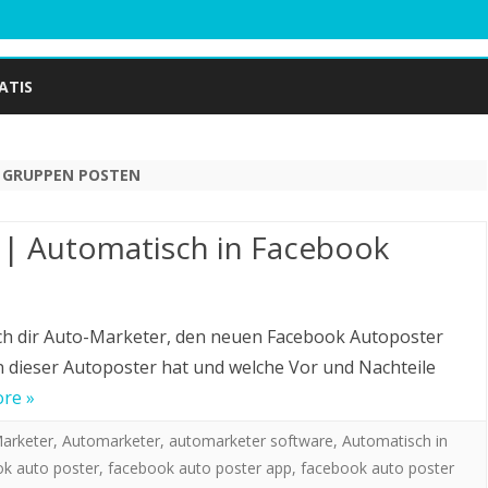
Skip
to
ATIS
content
 GRUPPEN POSTEN
| Automatisch in Facebook
ich dir Auto-Marketer, den neuen Facebook Autoposter
n dieser Autoposter hat und welche Vor und Nachteile
re »
arketer
,
Automarketer
,
automarketer software
,
Automatisch in
k auto poster
,
facebook auto poster app
,
facebook auto poster