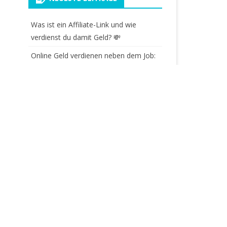
Was ist ein Affiliate-Link und wie
verdienst du damit Geld? 💸
Online Geld verdienen neben dem Job:
5 einfache Ideen für Einsteiger ohne
Vorkenntnisse
Link in Instagram Story einfügen –
Ohne 10k Follower
Mit Links Geld verdienen, kannst auch
Du!
Instagram Bot 2022 – Instagram Bot
der NICHT erkannt wird
WAS DIR DIE GURUS
VERSCHWEIGEN, BEKOMMST DU