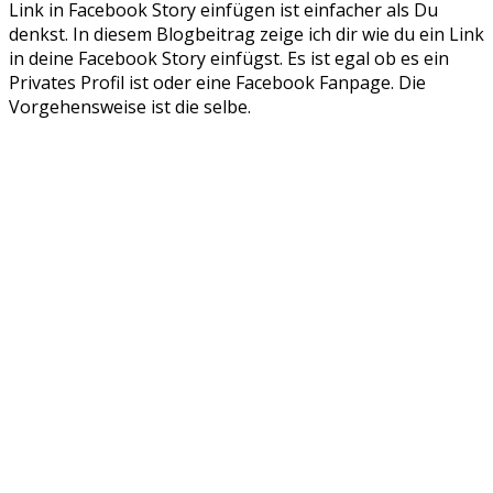
Link in Facebook Story einfügen ist einfacher als Du
in
denkst. In diesem Blogbeitrag zeige ich dir wie du ein Link
Facebook
in deine Facebook Story einfügst. Es ist egal ob es ein
Story
Privates Profil ist oder eine Facebook Fanpage. Die
|
Vorgehensweise ist die selbe.
Link
in
deine
FB
Story
einfügen