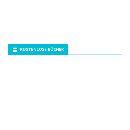
KOSTENLOSE BÜCHER