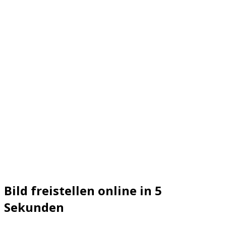
freistellen
online
|
In
5
Sekunden
Bild
freistellen
Bild freistellen online in 5
Sekunden