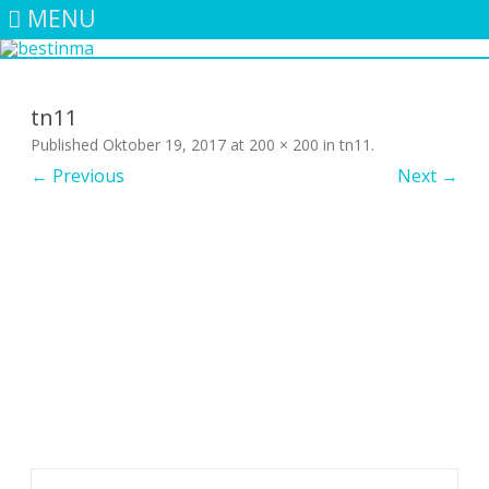
MENU
Skip
to
content
tn11
Published
Oktober 19, 2017
at
200 × 200
in
tn11
.
← Previous
Next →