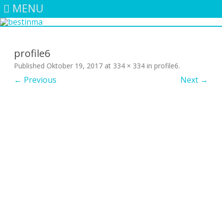
MENU
Skip
to
content
profile6
Published
Oktober 19, 2017
at
334 × 334
in
profile6
.
← Previous
Next →