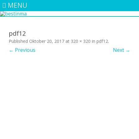
MENU
Skip
to
content
pdf12
Published
Oktober 20, 2017
at
320 × 320
in
pdf12
.
← Previous
Next →