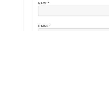
NAME
*
E-MAIL
*
WEBSITE
Meinen Namen, meine E-Mail-Adresse un
Kommentierung, speichern.