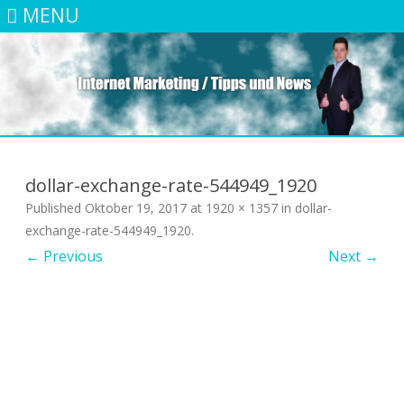
MENU
Skip
to
content
dollar-exchange-rate-544949_1920
Published
Oktober 19, 2017
at
1920 × 1357
in
dollar-
exchange-rate-544949_1920
.
← Previous
Next →