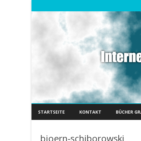
STARTSEITE
KONTAKT
BÜCHER GR
bjoern-schiborowski