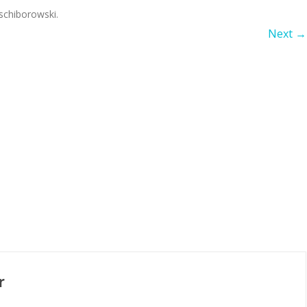
schiborowski
.
Next →
r