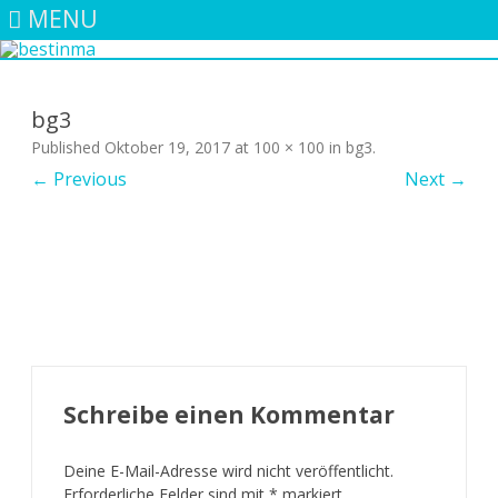
MENU
Skip
to
content
bg3
Published
Oktober 19, 2017
at
100 × 100
in
bg3
.
← Previous
Next →
Schreibe einen Kommentar
Deine E-Mail-Adresse wird nicht veröffentlicht.
Erforderliche Felder sind mit
*
markiert