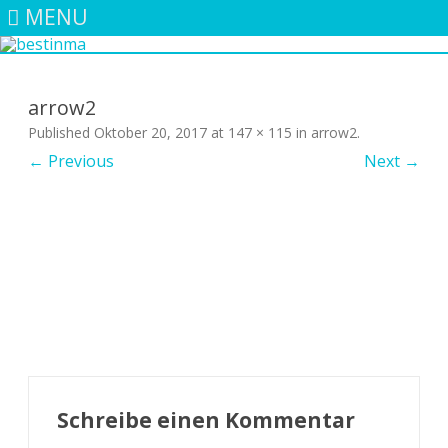
MENU
Skip
to
content
arrow2
Published
Oktober 20, 2017
at
147 × 115
in
arrow2
.
← Previous
Next →
Schreibe einen Kommentar