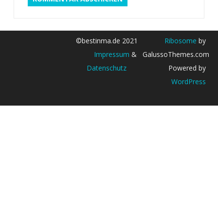
©bestinma.de 2021
Ribosome
by
Impressum
&
GalussoThemes.com
Datenschutz
Powered by
WordPress