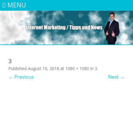
MENU
Skip
to
content
3
Published
August 10, 2018
at
1080 × 1080
in
3
.
← Previous
Next →